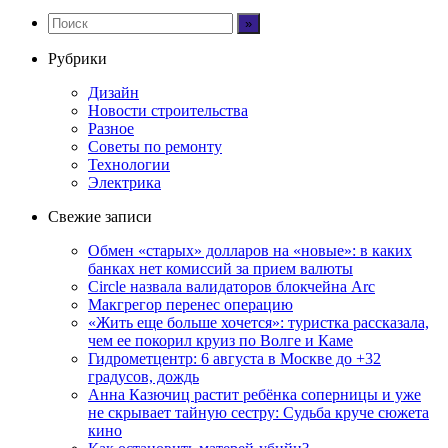
Рубрики
Дизайн
Новости строительства
Разное
Советы по ремонту
Технологии
Электрика
Свежие записи
Обмен «старых» долларов на «новые»: в каких
банках нет комиссий за прием валюты
Circle назвала валидаторов блокчейна Arc
Макгрегор перенес операцию
«Жить еще больше хочется»: туристка рассказала,
чем ее покорил круиз по Волге и Каме
Гидрометцентр: 6 августа в Москве до +32
градусов, дождь
Анна Казючиц растит ребёнка соперницы и уже
не скрывает тайную сестру: Судьба круче сюжета
кино