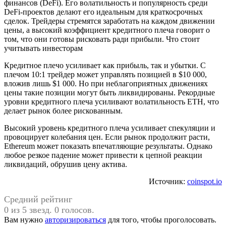
финансов (DeFi). Его волатильность и популярность среди
DeFi-проектов делают его идеальным для краткосрочных
сделок. Трейдеры стремятся заработать на каждом движении
цены, а высокий коэффициент кредитного плеча говорит о
том, что они готовы рисковать ради прибыли. Что стоит
учитывать инвесторам
Кредитное плечо усиливает как прибыль, так и убытки. С
плечом 10:1 трейдер может управлять позицией в $10 000,
вложив лишь $1 000. Но при неблагоприятных движениях
цены такие позиции могут быть ликвидированы. Рекордные
уровни кредитного плеча усиливают волатильность ETH, что
делает рынок более рискованным.
Высокий уровень кредитного плеча усиливает спекуляции и
провоцирует колебания цен. Если рынок продолжит расти,
Ethereum может показать впечатляющие результаты. Однако
любое резкое падение может привести к цепной реакции
ликвидаций, обрушив цену актива.
Источник:
coinspot.io
Средний рейтинг
0 из 5 звезд. 0 голосов.
Вам нужно
авторизироваться
для того, чтобы проголосовать.