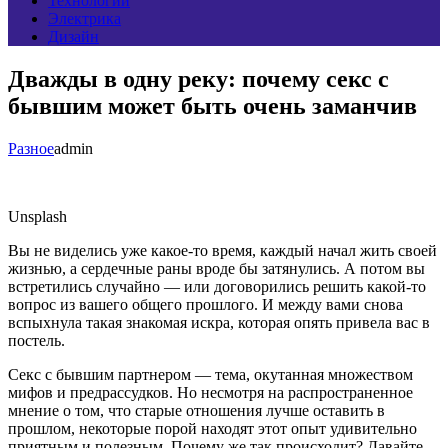
Технологии
Электрика
Дизайн
Дважды в одну реку: почему секс с
бывшим может быть очень заманчив
Разное
admin
Unsplash
Вы не виделись уже какое-то время, каждый начал жить своей
жизнью, а сердечные раны вроде бы затянулись. А потом вы
встретились случайно — или договорились решить какой-то
вопрос из вашего общего прошлого. И между вами снова
вспыхнула такая знакомая искра, которая опять привела вас в
постель.
Секс с бывшим партнером — тема, окутанная множеством
мифов и предрассудков. Но несмотря на распространенное
мнение о том, что старые отношения лучше оставить в
прошлом, некоторые порой находят этот опыт удивительно
приятным и полезным. Почему же так происходит? Давайте