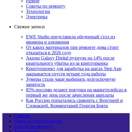
Разное
Советы по ремонту
Технологии
Электрика
Свежие записи
EWE Studio представила обеденный стол из
мрамора и алюминия
От каких материалов при ремонте дома стоит
отказаться в 2026 году
Акции Galaxy Digital рухнули на 14% после
квартального убытка из-за крипторынка
Криптопроект для заработка на шагах Step App
закрывается спустя четыре года работы
Зумеры стали чаще выбирать долгосрочную
занятость
85% россиян делают покупки на маркетплейсах в
первый же день после зачисления зарплаты
Как Россию попытались сравнить с Венгрией и
Словакией. Комментарий Георгия Бовта
Главная
Новости строительства
Советы по ремонту
Технологии