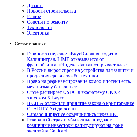
Дизайн
Новости строительства
Разное
Советы по ремонту
Технологии
Электрика
Свежие записи
Главное за неделю: «ВкусВилл» выходит в
Калининград, LIMÉ отказывается от
франчайзинга, «Яндекс Лавка» открывает кафе
В России вырос спрос на устройства для защиты и
продления срока службы техники
Право на рефинансирование комбо-ипотеки есть,
механизма у банков нет
Circle расширяет USDC в экосистему OKX с
запуском X Layer
В США отложили принятие закона о крипторынке
CLARITY Act до осени
Cardano и Injective объединились через IBC
Рекордный страх и убыточные продажи:
розничные инвесторы капитулируют на фоне
эксплойта Coldcard