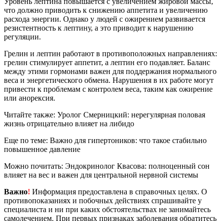
Уровень лептина повышается с увеличением жировой массы,
что должно приводить к снижению аппетита и увеличению
расхода энергии. Однако у людей с ожирением развивается
резистентность к лептину, а это приводит к нарушению
регуляции.
Грелин и лептин работают в противоположных направлениях:
грелин стимулирует аппетит, а лептин его подавляет. Баланс
между этими гормонами важен для поддержания нормального
веса и энергетического обмена. Нарушения в их работе могут
привести к проблемам с контролем веса, таким как ожирение
или анорексия.
Читайте также: Уролог Смерницкий: нерегулярная половая
жизнь отрицательно влияет на либидо
Еще по теме: Важно для гипертоников: что такое стабильно
повышенное давление
Можно почитать: Эндокринолог Квасова: полноценный сон
влияет на вес и важен для центральной нервной системы
Важно
!
Информация предоставлена в справочных целях. О
противопоказаниях и побочных действиях спрашивайте у
специалиста и ни при каких обстоятельствах не занимайтесь
самолечением. При первых признаках заболевания обратитесь