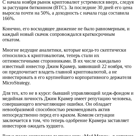
С начала ноября рынок криптовалют устремился вверх, следуя
за растущим биткоином (BTC). За последние 30 дней его цена
выросла почти на 50%, а доходность с начала года составила
166%.
Конечно, его восходящее движение не было равномерным, и
каждый новый скачок сопровождался краткосрочным
откатом.
Многие ведущие аналитики, которые когда-то скептически
относились к криптовалютам, теперь стали их
оптимистичными сторонниками. В их числе скандально
известный инвестор Джим Крамер, заявивший 22 ноября, что
он предпочитает владеть главной криптовалютой, а не
инвестировать в его крупнейшего корпоративного держателя
MicroStrategy.
Для тех, кто не в курсе: бывший управляющий хедж-фондом и
медийная личность Джим Крамер имеет репутацию человека,
совершающего впечатляющие ошибки. Он обладает
невообразимой способностью рекомендовать актив
непосредственно перед его крахом. Комизм ситуации
заключается в том, что теперь одобрение Крамера заставляет
инвесторов ожидать худшего.