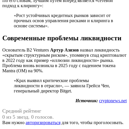
По его словам, лучшим путем вперед является «сетевой
подход к клирингу»:
«Рост устойчивых кредитных рынков зависит от
прочных основ управления рисками и клиринга в
основе системы».
Современные проблемы ликвидности
Основатель B2 Ventures
Артур Азизов
назвал ликвидность
«скрытым структурным риском», упомянув спад криптовалют
в 2022 году как пример «иллюзии ликвидности» рынка.
Проблема вновь возникла в 2025 году с падением токена
Mantra (OM) на 90%.
«Крах выявил критические проблемы
ликвидности в отрасли», — заявила Грейси Чен,
генеральный директор Bitget.
Источник:
cryptonews.net
Средний рейтинг
0 из 5 звезд. 0 голосов.
Вам нужно
авторизироваться
для того, чтобы проголосовать.