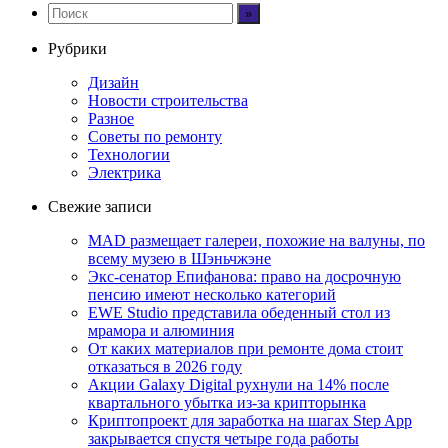
Рубрики
Дизайн
Новости строительства
Разное
Советы по ремонту
Технологии
Электрика
Свежие записи
MAD размещает галереи, похожие на валуны, по
всему музею в Шэньчжэне
Экс-сенатор Епифанова: право на досрочную
пенсию имеют несколько категорий
EWE Studio представила обеденный стол из
мрамора и алюминия
От каких материалов при ремонте дома стоит
отказаться в 2026 году
Акции Galaxy Digital рухнули на 14% после
квартального убытка из-за крипторынка
Криптопроект для заработка на шагах Step App
закрывается спустя четыре года работы