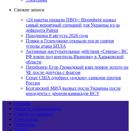
Свежие записи
«24 ракеты прошли ПВО»: Bloomberg назвал
самый вероятный сценарий для Украины из-за
дефицита Patriot
Праздники 8 августа 2026 года
Пляжи в Геленджике открыли после снятия
угрозы атаки БПЛА
Активные наступательные действия «Севера»: ВС
РФ взяли под контроль Ивановку в Харьковской
области
Пятиборец Егор Громадский взял первое золото на
ЧЕ после допуска с флагом
Сенат США одобрил «адские» санкции против
России
Болгарский МИД вызвал посла Украины после
инцидента с дроном-камикадзе ВСУ
Главная
Новости строительства
Советы по ремонту
Технологии
Электрика
Дизайн