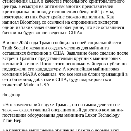
становления США в качестве глобального криптовалютного
центра. Несмотря на оптимизм многих представителей
крипторынка по поводу исполнения обещаний Трампа,
некоторые из них будет крайне сложно выполнить. Как
написал Bloomberg со ссылкой на опрошенных экспертов,
одной из таких задач является обещание, что все оставшиеся
биткоины будут «произведены в США».
В июне 2024 года Трамп сообщил в своей социальной сети
Truth Social о желании создать условия для майнинга
оставшихся биткоинов в США. Заявление было сделано после
встречи Трампа с представителями крупных майнинговых
компаний в июне. После этого несколько майнеров публично
поддержали его кандидатуру. А крупнейшая майнинговая
компания MARA объявила, что все новые блоки транзакций в
сети биткоина, добытые в США, будут маркироваться
этикеткой Made in USA.
rbc.group
«Это комментарий в духе Трампа, но на самом деле это не
так», — сказал главный операционный директор компании-
поставщика оборудования для майнинга Luxor Technology
Итан Вер.
На практике выполнение обещания Трампа о добыче всех