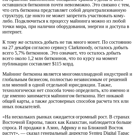
оставшихся биткоинов почти невозможно. Это связано с тем,
что сеть биткоина представляет собой децентрализованную
структуру, где никто не может запретить участвовать кому-
либо. Подключиться к процессу майнинга можно из любой
точки мира, при наличии оборудования, энергии и доступа в
интернет.
К тому же осталось добыть не так много монет. По состоянию
на 27 декабря согласно сервису Clarkmoody, осталось добыть
всего 5,7% биткоинов. Это означает, что осталось добыть
всего около 1,2 млн биткоинов, что по курсу на момент
публикации составляет $115 млрд.
Майнинг биткоина является многомиллиардной индустрией и
глобальным бизнесом, полностью независимым от решений
или мнений в одной отдельной юрисдикции. Также,
технологически нет способа точно определить, кто именно и
где именно занимается майнингом биткоина. Нет никакой
общей карты, а также достоверных способов расчета тех или
иных показателей.
«На нескольких рынках ожидается огромный рост. В странах
Восточной Европы, таких как Казахстан, наблюдается больше
спроса. И продажи в Азию, Африку и на Ближний Восток
растут», — сказал генеральный директор Synteq Digital Тарас