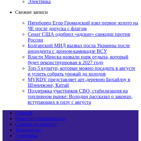
Электрика
Свежие записи
Пятиборец Егор Громадский взял первое золото на
ЧЕ после допуска с флагом
Сенат США одобрил «адские» санкции против
России
Болгарский МИД вызвал посла Украины после
инцидента с дроном-камикадзе ВСУ
Власти Минска назвали парк отдыха, который
будет реконструирован в 2027 году
Топ-5 культур, которые можно посадить в августе
и успеть собрать урожай до холодов
MVRDV представляет арт-деревню Бихайлоу в
Шэньчжэне, Китай
Поддержка участников СВО, стабилизация на
топливном рынке: Володин рассказал о законах,
вступающих в силу с августа
Главная
Новости строительства
Советы по ремонту
Технологии
Электрика