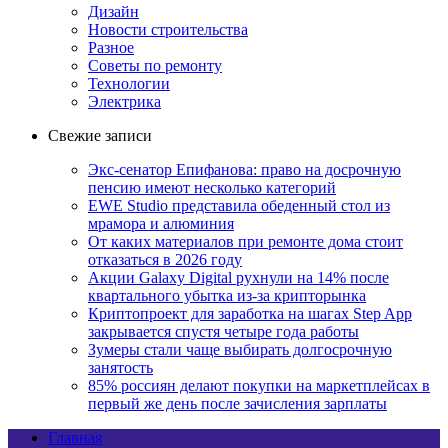
Дизайн
Новости строительства
Разное
Советы по ремонту
Технологии
Электрика
Свежие записи
Экс-сенатор Епифанова: право на досрочную
пенсию имеют несколько категорий
EWE Studio представила обеденный стол из
мрамора и алюминия
От каких материалов при ремонте дома стоит
отказаться в 2026 году
Акции Galaxy Digital рухнули на 14% после
квартального убытка из-за крипторынка
Криптопроект для заработка на шагах Step App
закрывается спустя четыре года работы
Зумеры стали чаще выбирать долгосрочную
занятость
85% россиян делают покупки на маркетплейсах в
первый же день после зачисления зарплаты
Главная