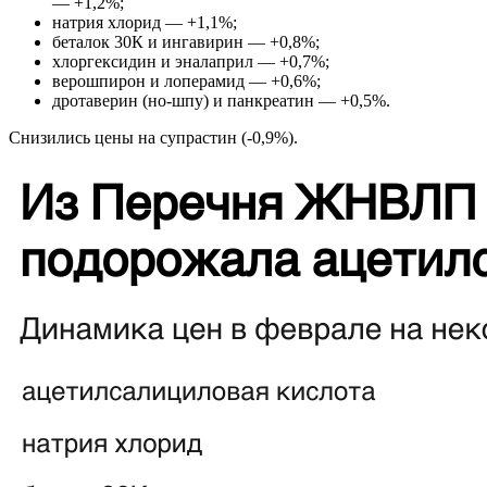
— +1,2%;
натрия хлорид — +1,1%;
беталок 30К и ингавирин — +0,8%;
хлоргексидин и эналаприл — +0,7%;
верошпирон и лоперамид — +0,6%;
дротаверин (но-шпу) и панкреатин — +0,5%.
Снизились цены на супрастин (-0,9%).