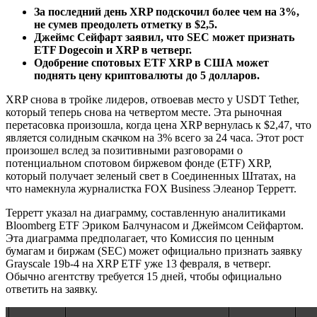
За последний день XRP подскочил более чем на 3%,
не сумев преодолеть отметку в $2,5.
Джеймс Сейфарт заявил, что SEC может признать
ETF Dogecoin и XRP в четверг.
Одобрение спотовых ETF XRP в США может
поднять цену криптовалюты до 5 долларов.
XRP снова в тройке лидеров, отвоевав место у USDT Tether,
который теперь снова на четвертом месте. Эта рыночная
перетасовка произошла, когда цена XRP вернулась к $2,47, что
является солидным скачком на 3% всего за 24 часа. Этот рост
произошел вслед за позитивными разговорами о
потенциальном спотовом биржевом фонде (ETF) XRP,
который получает зеленый свет в Соединенных Штатах, на
что намекнула журналистка FOX Business Элеанор Терретт.
Терретт указал на диаграмму, составленную аналитиками
Bloomberg ETF Эриком Балчунасом и Джеймсом Сейфартом.
Эта диаграмма предполагает, что Комиссия по ценным
бумагам и биржам (SEC) может официально признать заявку
Grayscale 19b-4 на XRP ETF уже 13 февраля, в четверг.
Обычно агентству требуется 15 дней, чтобы официально
ответить на заявку.