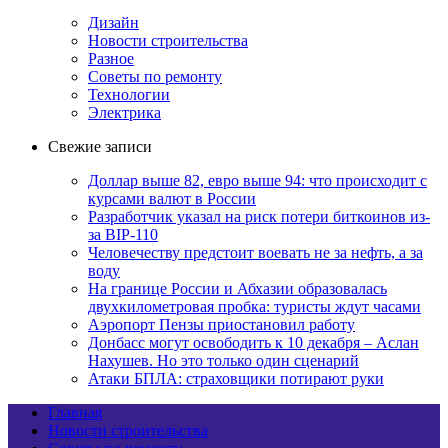
Дизайн
Новости строительства
Разное
Советы по ремонту
Технологии
Электрика
Свежие записи
Доллар выше 82, евро выше 94: что происходит с
курсами валют в России
Разработчик указал на риск потери биткоинов из-
за BIP-110
Человечеству предстоит воевать не за нефть, а за
воду
На границе России и Абхазии образовалась
двухкилометровая пробка: туристы ждут часами
Аэропорт Пензы приостановил работу
Донбасс могут освободить к 10 декабря – Аслан
Нахушев. Но это только один сценарий
Атаки БПЛА: страховщики потирают руки
Главная
Новости строительства