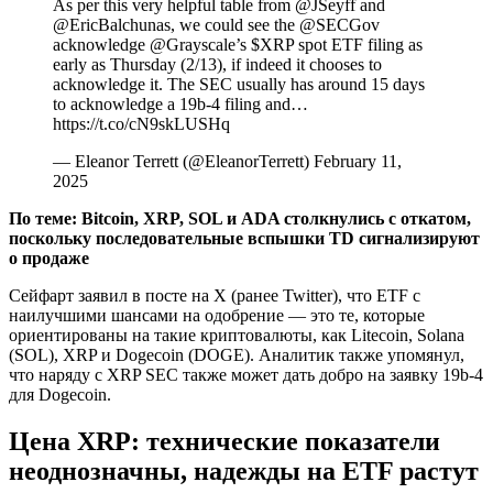
As per this very helpful table from @JSeyff and
@EricBalchunas, we could see the @SECGov
acknowledge @Grayscale’s $XRP spot ETF filing as
early as Thursday (2/13), if indeed it chooses to
acknowledge it. The SEC usually has around 15 days
to acknowledge a 19b-4 filing and…
https://t.co/cN9skLUSHq
— Eleanor Terrett (@EleanorTerrett) February 11,
2025
По теме:
Bitcoin, XRP, SOL и ADA столкнулись с откатом,
поскольку последовательные вспышки TD сигнализируют
о продаже
Сейфарт заявил в посте на X (ранее Twitter), что ETF с
наилучшими шансами на одобрение — это те, которые
ориентированы на такие криптовалюты, как Litecoin, Solana
(SOL), XRP и Dogecoin (DOGE). Аналитик также упомянул,
что наряду с XRP SEC также может дать добро на заявку 19b-4
для Dogecoin.
Цена XRP: технические показатели
неоднозначны, надежды на ETF растут