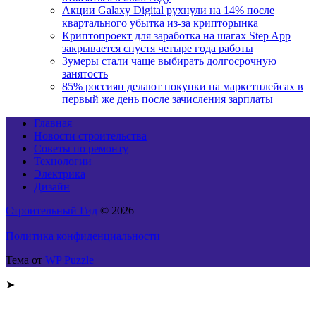
Акции Galaxy Digital рухнули на 14% после
квартального убытка из-за крипторынка
Криптопроект для заработка на шагах Step App
закрывается спустя четыре года работы
Зумеры стали чаще выбирать долгосрочную
занятость
85% россиян делают покупки на маркетплейсах в
первый же день после зачисления зарплаты
Главная
Новости строительства
Советы по ремонту
Технологии
Электрика
Дизайн
Строительный Гид
© 2026
Политика конфиденциальности
Тема от
WP Puzzle
➤