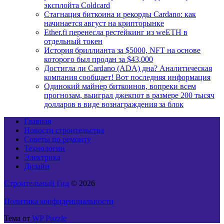
эксплойта Coldcard
Стагнация биткоина и рекорды Cardano: как
начинается август на крипторынке
Ether.fi перенесла рестейкинг из weETH в
отдельный токен
История бриллианта за $5000, NFT на основе
которого был продан за $43,000
Достигла ли Cardano (ADA) дна? Аналитическая
компания сообщает! Вот последняя информация
Одинокий майнер биткоинов, вопреки всем
прогнозам, выиграл джекпот в размере 200 тысяч
долларов в виде вознаграждения за блок
Главная
Новости строительства
Советы по ремонту
Технологии
Электрика
Дизайн
Строительный Гид
© 2026
Политика конфиденциальности
Тема от
WP Puzzle