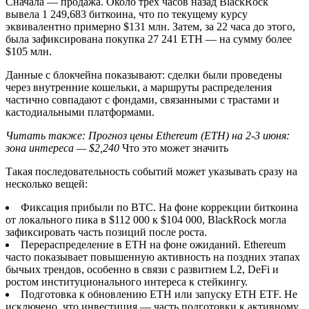
Сначала — продажа. Около трех часов назад BlackRock
вывела 1 249,683 биткоина, что по текущему курсу
эквивалентно примерно $131 млн. Затем, за 22 часа до этого,
была зафиксирована покупка 27 241 ETH — на сумму более
$105 млн.
Данные с блокчейна показывают: сделки были проведены
через внутренние кошельки, а маршруты распределения
частично совпадают с фондами, связанными с трастами и
кастодиальными платформами.
Читать также: Прогноз цены Ethereum (ETH) на 2-3 июня:
зона интереса — $2,240
Что это может значить
Такая последовательность событий может указывать сразу на
несколько вещей:
Фиксация прибыли по BTC. На фоне коррекции биткоина
от локального пика в $112 000 к $104 000, BlackRock могла
зафиксировать часть позиций после роста.
Перераспределение в ETH на фоне ожиданий. Ethereum
часто показывает повышенную активность на поздних этапах
бычьих трендов, особенно в связи с развитием L2, DeFi и
ростом институционального интереса к стейкингу.
Подготовка к обновлению ETH или запуску ETH ETF. Не
исключено, что инвестиция — часть подготовки к активному