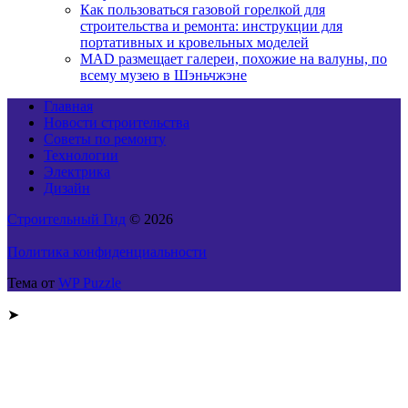
Как пользоваться газовой горелкой для
строительства и ремонта: инструкции для
портативных и кровельных моделей
MAD размещает галереи, похожие на валуны, по
всему музею в Шэньчжэне
Главная
Новости строительства
Советы по ремонту
Технологии
Электрика
Дизайн
Строительный Гид
© 2026
Политика конфиденциальности
Тема от
WP Puzzle
➤