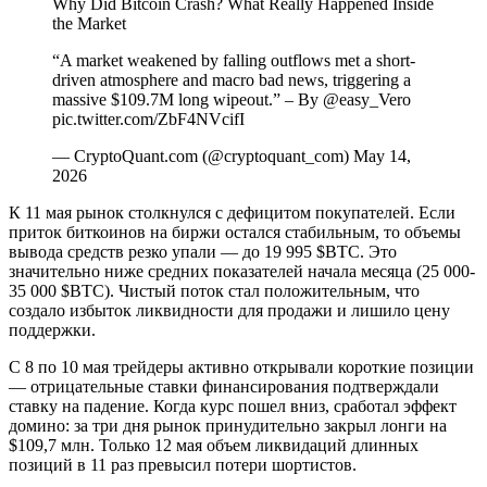
Why Did Bitcoin Crash? What Really Happened Inside
the Market
“A market weakened by falling outflows met a short-
driven atmosphere and macro bad news, triggering a
massive $109.7M long wipeout.” – By @easy_Vero
pic.twitter.com/ZbF4NVcifI
— CryptoQuant.com (@cryptoquant_com) May 14,
2026
К 11 мая рынок столкнулся с дефицитом покупателей. Если
приток биткоинов на биржи остался стабильным, то объемы
вывода средств резко упали — до 19 995 $BTC. Это
значительно ниже средних показателей начала месяца (25 000-
35 000 $BTC). Чистый поток стал положительным, что
создало избыток ликвидности для продажи и лишило цену
поддержки.
С 8 по 10 мая трейдеры активно открывали короткие позиции
— отрицательные ставки финансирования подтверждали
ставку на падение. Когда курс пошел вниз, сработал эффект
домино: за три дня рынок принудительно закрыл лонги на
$109,7 млн. Только 12 мая объем ликвидаций длинных
позиций в 11 раз превысил потери шортистов.