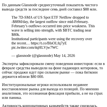
По данным Glassnode среднесуточный показатель чистого
вывода средств за последние семь дней составил $88 млн.
The 7D-SMA of US Spot ETF Netflow dropped to
-$88M/day, the largest outflow since mid-February.
February’s outflows occurred into price weakness. This
wave is selling into strength, with $BTC trading near
$80k.
Institutional participants were using the recovery over
the recent… https://t.co/BlsOLfq7yE
pic.twitter.com/4qHLVjw7WC
— glassnode (@glassnode) May 14, 2026
Эксперты зафиксировали смену поведения инвесторов: если в
феврале средства выводили на фоне падающих котировок, то
сейчас продажи идут при сильном рынке — пока биткоин
держится вблизи $80 000.
Институциональные игроки использовали недавнее
восстановление рынка для выхода из позиций. По мнению
аналитиков, это осознанная фиксация прибыли, а не на страх
или паника.
Активность корпоративных казначейств также снизилась.