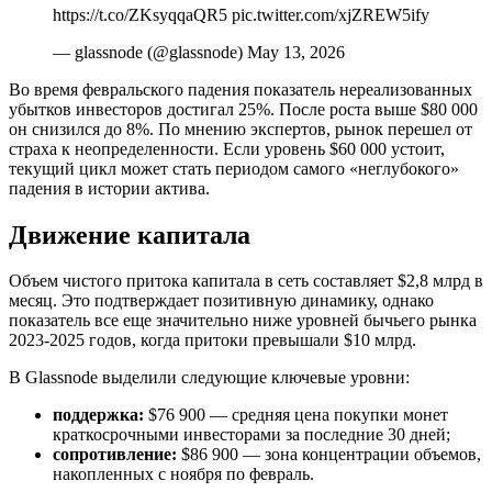
https://t.co/ZKsyqqaQR5 pic.twitter.com/xjZREW5ify
— glassnode (@glassnode) May 13, 2026
Во время февральского падения показатель нереализованных
убытков инвесторов достигал 25%. После роста выше $80 000
он снизился до 8%. По мнению экспертов, рынок перешел от
страха к неопределенности. Если уровень $60 000 устоит,
текущий цикл может стать периодом самого «неглубокого»
падения в истории актива.
Движение капитала
Объем чистого притока капитала в сеть составляет $2,8 млрд в
месяц. Это подтверждает позитивную динамику, однако
показатель все еще значительно ниже уровней бычьего рынка
2023-2025 годов, когда притоки превышали $10 млрд.
В Glassnode выделили следующие ключевые уровни:
поддержка:
$76 900 — средняя цена покупки монет
краткосрочными инвесторами за последние 30 дней;
сопротивление:
$86 900 — зона концентрации объемов,
накопленных с ноября по февраль.