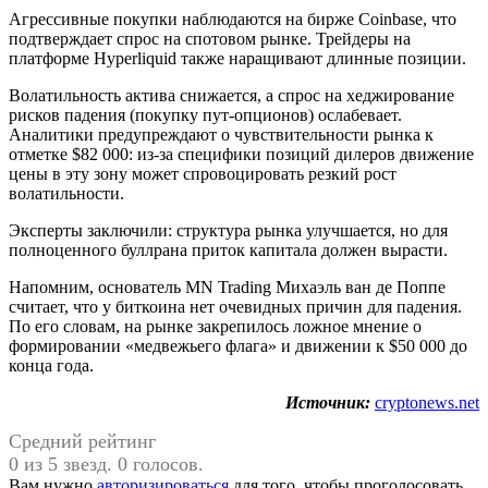
Агрессивные покупки наблюдаются на бирже Coinbase, что
подтверждает спрос на спотовом рынке. Трейдеры на
платформе Hyperliquid также наращивают длинные позиции.
Волатильность актива снижается, а спрос на хеджирование
рисков падения (покупку пут-опционов) ослабевает.
Аналитики предупреждают о чувствительности рынка к
отметке $82 000: из-за специфики позиций дилеров движение
цены в эту зону может спровоцировать резкий рост
волатильности.
Эксперты заключили: структура рынка улучшается, но для
полноценного буллрана приток капитала должен вырасти.
Напомним, основатель MN Trading Михаэль ван де Поппе
считает, что у биткоина нет очевидных причин для падения.
По его словам, на рынке закрепилось ложное мнение о
формировании «медвежьего флага» и движении к $50 000 до
конца года.
Источник:
cryptonews.net
Средний рейтинг
0 из 5 звезд. 0 голосов.
Вам нужно
авторизироваться
для того, чтобы проголосовать.