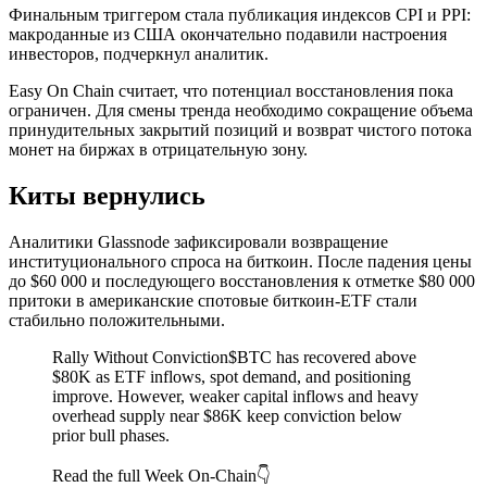
Финальным триггером стала публикация индексов CPI и PPI:
макроданные из США окончательно подавили настроения
инвесторов, подчеркнул аналитик.
Easy On Chain считает, что потенциал восстановления пока
ограничен. Для смены тренда необходимо сокращение объема
принудительных закрытий позиций и возврат чистого потока
монет на биржах в отрицательную зону.
Киты вернулись
Аналитики Glassnode зафиксировали возвращение
институционального спроса на биткоин. После падения цены
до $60 000 и последующего восстановления к отметке $80 000
притоки в американские спотовые биткоин-ETF стали
стабильно положительными.
Rally Without Conviction$BTC has recovered above
$80K as ETF inflows, spot demand, and positioning
improve. However, weaker capital inflows and heavy
overhead supply near $86K keep conviction below
prior bull phases.
Read the full Week On-Chain👇