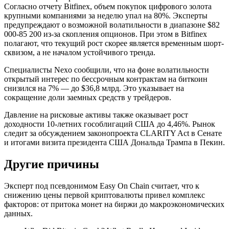
Согласно отчету Bitfinex, объем покупок цифрового золота
крупными компаниями за неделю упал на 80%. Эксперты
предупреждают о возможной волатильности в диапазоне $82
000-85 200 из-за скопления опционов. При этом в Bitfinex
полагают, что текущий рост скорее является временным шорт-
сквизом, а не началом устойчивого тренда.
Специалисты Nexo сообщили, что на фоне волатильности
открытый интерес по бессрочным контрактам на биткоин
снизился на 7% — до $36,8 млрд. Это указывает на
сокращение доли заемных средств у трейдеров.
Давление на рисковые активы также оказывает рост
доходности 10-летних гособлигаций США до 4,46%. Рынок
следит за обсуждением законопроекта CLARITY Act в Сенате
и итогами визита президента США Дональда Трампа в Пекин.
Другие причины
Эксперт под псевдонимом Easy On Chain считает, что к
снижению цены первой криптовалюты привел комплекс
факторов: от притока монет на биржи до макроэкономических
данных.