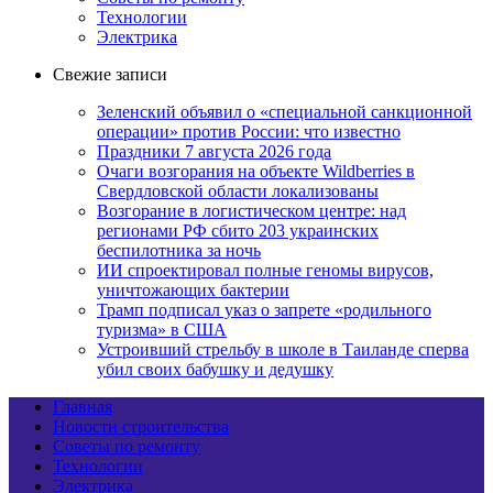
Технологии
Электрика
Свежие записи
Зеленский объявил о «специальной санкционной
операции» против России: что известно
Праздники 7 августа 2026 года
Очаги возгорания на объекте Wildberries в
Свердловской области локализованы
Возгорание в логистическом центре: над
регионами РФ сбито 203 украинских
беспилотника за ночь
ИИ спроектировал полные геномы вирусов,
уничтожающих бактерии
Трамп подписал указ о запрете «родильного
туризма» в США
Устроивший стрельбу в школе в Таиланде сперва
убил своих бабушку и дедушку
Главная
Новости строительства
Советы по ремонту
Технологии
Электрика