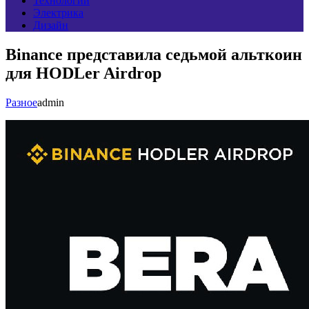
Технологии
Электрика
Дизайн
Binance представила седьмой альткоин
для HODLer Airdrop
Разное
admin