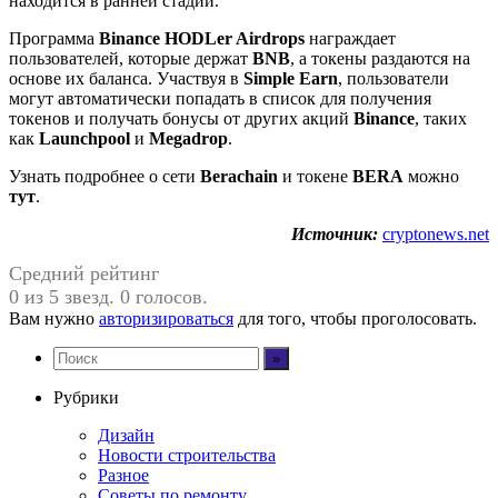
находится в ранней стадии.
Программа
Binance HODLer Airdrops
награждает
пользователей, которые держат
BNB
, а токены раздаются на
основе их баланса. Участвуя в
Simple Earn
, пользователи
могут автоматически попадать в список для получения
токенов и получать бонусы от других акций
Binance
, таких
как
Launchpool
и
Megadrop
.
Узнать подробнее о сети
Berachain
и токене
BERA
можно
тут
.
Источник:
cryptonews.net
Средний рейтинг
0 из 5 звезд. 0 голосов.
Вам нужно
авторизироваться
для того, чтобы проголосовать.
Рубрики
Дизайн
Новости строительства
Разное
Советы по ремонту