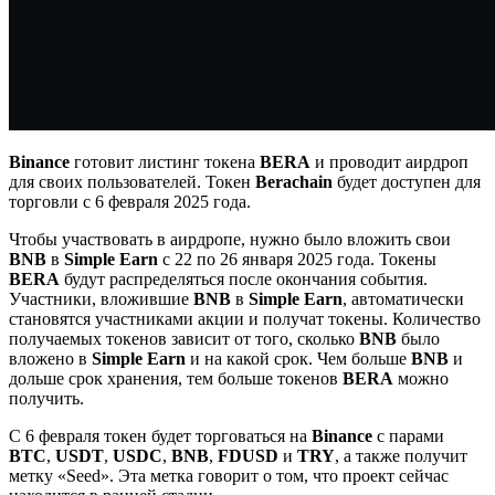
Binance
готовит листинг токена
BERA
и проводит аирдроп
для своих пользователей. Токен
Berachain
будет доступен для
торговли с 6 февраля 2025 года.
Чтобы участвовать в аирдропе, нужно было вложить свои
BNB
в
Simple Earn
с 22 по 26 января 2025 года. Токены
BERA
будут распределяться после окончания события.
Участники, вложившие
BNB
в
Simple Earn
, автоматически
становятся участниками акции и получат токены. Количество
получаемых токенов зависит от того, сколько
BNB
было
вложено в
Simple Earn
и на какой срок. Чем больше
BNB
и
дольше срок хранения, тем больше токенов
BERA
можно
получить.
С 6 февраля токен будет торговаться на
Binance
с парами
BTC
,
USDT
,
USDC
,
BNB
,
FDUSD
и
TRY
, а также получит
метку «Seed». Эта метка говорит о том, что проект сейчас