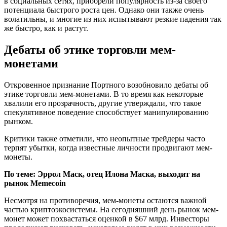
в социальных сетях, приобрели популярность из-за своего
потенциала быстрого роста цен. Однако они также очень
волатильны, и многие из них испытывают резкие падения так
же быстро, как и растут.
Дебаты об этике торговли мем-
монетами
Откровенное признание Портного возобновило дебаты об
этике торговли мем-монетами. В то время как некоторые
хвалили его прозрачность, другие утверждали, что такое
спекулятивное поведение способствует манипулированию
рынком.
Критики также отметили, что неопытные трейдеры часто
терпят убытки, когда известные личности продвигают мем-
монеты.
По теме:
Эррол Маск, отец Илона Маска, выходит на
рынок Memecoin
Несмотря на противоречия, мем-монеты остаются важной
частью криптоэкосистемы. На сегодняшний день рынок мем-
монет может похвастаться оценкой в ​​$67 млрд. Инвесторы