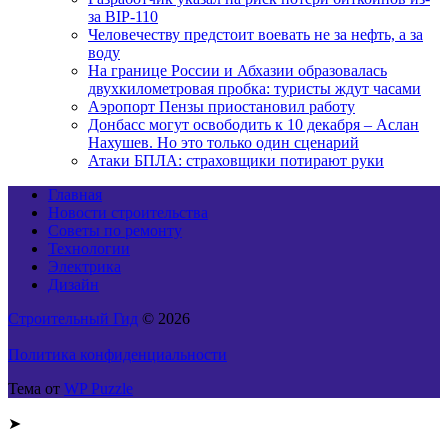
за BIP-110
Человечеству предстоит воевать не за нефть, а за
воду
На границе России и Абхазии образовалась
двухкилометровая пробка: туристы ждут часами
Аэропорт Пензы приостановил работу
Донбасс могут освободить к 10 декабря – Аслан
Нахушев. Но это только один сценарий
Атаки БПЛА: страховщики потирают руки
Главная
Новости строительства
Советы по ремонту
Технологии
Электрика
Дизайн
Строительный Гид
© 2026
Политика конфиденциальности
Тема от
WP Puzzle
➤