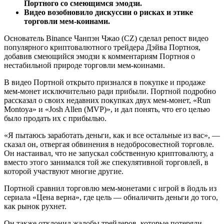
Портного со смеющимся эмодзи.
Видео возобновило дискуссии о рисках и этике
торговли мем-коинами.
Основатель Binance Чанпэн Чжао (CZ) сделал репост видео
популярного криптовалютного трейдера Дэйва Портноя,
добавив смеющийся эмодзи к комментариям Портноя о
нестабильной природе торговли мем-коинами.
В видео Портной открыто признался в покупке и продаже
мем-монет исключительно ради прибыли. Портной подробно
рассказал о своих недавних покупках двух мем-монет, «Run
Montoya» и «Josh Allen (MVP)», и дал понять, что его целью
было продать их с прибылью.
«Я пытаюсь заработать деньги, как и все остальные из вас», —
сказал он, отвергая обвинения в недобросовестной торговле.
Он настаивал, что не запускал собственную криптовалюту, а
вместо этого занимался той же спекулятивной торговлей, в
которой участвуют многие другие.
Портной сравнил торговлю мем-монетами с игрой в йодль из
сериала «Цена верна», где цель — обналичить деньги до того,
как рынок рухнет.
Он также отклонил жалобы трейдеров, которые потеряли