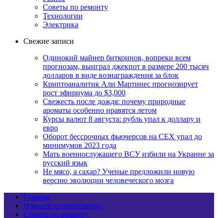
Советы по ремонту
Технологии
Электрика
Свежие записи
Одинокий майнер биткоинов, вопреки всем
прогнозам, выиграл джекпот в размере 200 тысяч
долларов в виде вознаграждения за блок
Криптоаналитик Али Мартинес прогнозирует
рост эфириума до $3,000
Свежесть после дождя: почему природные
ароматы особенно нравятся летом
Курсы валют 8 августа: рубль упал к доллару и
евро
Оборот бессрочных фьючерсов на CEX упал до
минимумов 2023 года
Мать военнослужащего ВСУ избили на Украине за
русский язык
Не мясо, а сахар? Ученые предложили новую
версию эволюции человеческого мозга
Главная
Новости строительства
Советы по ремонту