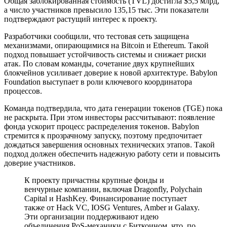
Общая заблокированная стоимость (TVL) достигла $5,5 млрд,
а число участников превысило 135,15 тыс. Эти показатели
подтверждают растущий интерес к проекту.
Разработчики сообщили, что тестовая сеть защищена
механизмами, опирающимися на Bitcoin и Ethereum. Такой
подход повышает устойчивость системы и снижает риски
атак. По словам команды, сочетание двух крупнейших
блокчейнов усиливает доверие к новой архитектуре. Babylon
Foundation выступает в роли ключевого координатора
процессов.
Команда подтвердила, что дата генерации токенов (TGE) пока
не раскрыта. При этом инвесторы рассчитывают: появление
фонда ускорит процесс распределения токенов. Babylon
стремится к прозрачному запуску, поэтому предпочитает
дождаться завершения основных технических этапов. Такой
подход должен обеспечить надежную работу сети и повысить
доверие участников.
К проекту причастны крупные фонды и
венчурные компании, включая Dragonfly, Polychain
Capital и HashKey. Финансирование поступает
также от Hack VC, IOSG Ventures, Amber и Galaxy.
Эти организации поддерживают идею
объединения PoS-механики с Биткоином, что, по