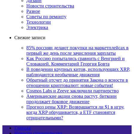
Дизайн
Новости строительства
Разное
Советы по ремонту
Технологии
Электрика
Свежие записи
85% россиян делают покупки на маркетплейсах в
первый же день после зачисления зарплаты
Как Россию попытались сравнить с Венгрией и
Словакией. Комментарий Георгия Бовта
В поведении крупных китов, использующих XRP,
наблюдаются необычные движения
Обратный отсчет до принятия Закона о ясности в
отношении криптовалют: новые события!
Cosmos Labs и Zeeve заключили партнерство
Американские акции снова растут, биткоин
продолжает боковое движение
Прогноз цены XRP: Возвращается ли $1 в игру,
когда XRP обрушивается, а ETF становятся
отрицательными?
Главная
Новости строительства